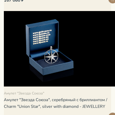
167 080 ₽
Амулет "Звезда Союза"
Амулет "Звезда Союза", серебряный с бриллиантом /
Charm "Union Star", silver with diamond - JEWELLERY