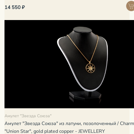
14 550 ₽
Амулет "Звезда Союза"
Амулет "Звезда Союза" из латуни, позолоченный / Char
"Union Star", gold plated copper - JEWELLERY