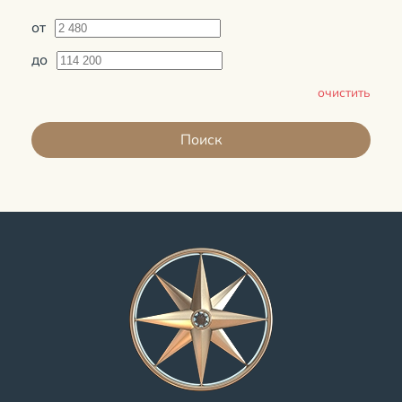
от
до
очистить
Поиск